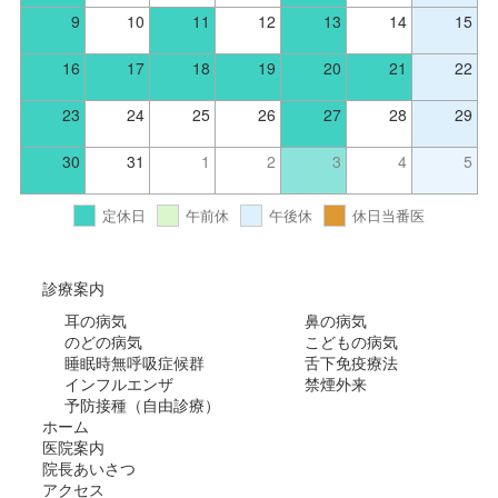
9
10
11
12
13
14
15
16
17
18
19
20
21
22
23
24
25
26
27
28
29
30
31
1
2
3
4
5
定休日
午前休
午後休
休日当番医
診療案内
耳の病気
鼻の病気
のどの病気
こどもの病気
睡眠時無呼吸症候群
舌下免疫療法
インフルエンザ
禁煙外来
予防接種（自由診療）
ホーム
医院案内
院長あいさつ
アクセス