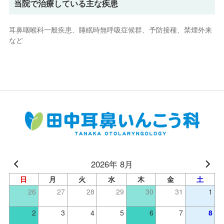
当院で治療している主な疾患
耳鼻咽喉科一般疾患、睡眠時無呼吸症候群、予防接種、禁煙外来
など
2026年 8月
日
月
火
水
木
金
土
26
27
28
29
30
31
1
2
3
4
5
6
7
8