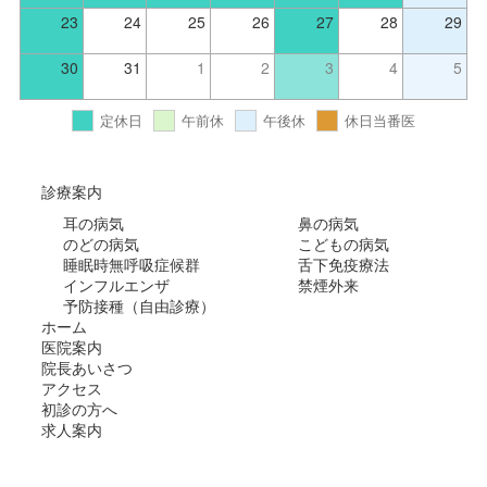
23
24
25
26
27
28
29
30
31
1
2
3
4
5
定休日
午前休
午後休
休日当番医
診療案内
耳の病気
鼻の病気
のどの病気
こどもの病気
睡眠時無呼吸症候群
舌下免疫療法
インフルエンザ
禁煙外来
予防接種（自由診療）
ホーム
医院案内
院長あいさつ
アクセス
初診の方へ
求人案内