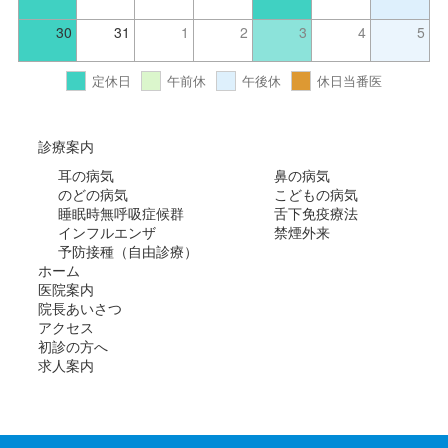
30
31
1
2
3
4
5
定休日
午前休
午後休
休日当番医
診療案内
耳の病気
鼻の病気
のどの病気
こどもの病気
睡眠時無呼吸症候群
舌下免疫療法
インフルエンザ
禁煙外来
予防接種（自由診療）
ホーム
医院案内
院長あいさつ
アクセス
初診の方へ
求人案内